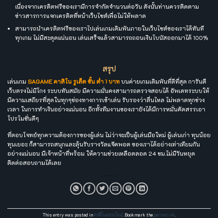
เนื่องจากเครดิตฟรีของเรามีการจำกัดจำนวนต่อวัน ดังนั้นท่านควรติดตาม
ข่าวสารการแจกเครดิตที่หน้าเว็บไซต์เพื่อไม่ให้พลาด
สามารถนำเครดิตฟรีของเราไปเล่นเกมเดิมพันภายในเว็บไซต์ของเราได้ทันที
ทุกเกม ไม่มีสะดุดแน่นอน เล่นเสร็จแล้วสามารถถอนเงินโบนัสออกมาได้ 100%
สรุป
เล่นเกม
SAGAME คาสิโน รูเล็ต ขั้น ต่ำ 1 บาท
บนค่ายเกมเดิมพันที่ดีที่สุด การันตี
เว็บตรงไม่มีโกง ระบบทันสมัย มีความมั่นคงสามารถตรวจสอบได้ อัพเดทระบบให้
มีความเสถียรที่สุดในทุกๆช่องทางการเข้าเล่น รับรองว่าลื่นไหล ไม่พลาดทุกช่วง
เวลา ในการทำเงินอย่างแน่นอน อีกทั้งทีมงานของเรายังได้มีการหมั่นคัดสรรเอา
โปรโมชั่นดีๆ
ที่ตอบโจทย์ทุกความต้องการของผู้เล่น ไม่ว่าจะเป็นผู้เล่นมือใหม่ ผู้เล่นเก่า ทุนน้อย
ทุนเยอะ ก็สามารถสนุกและลุ้นรับรางวัลแจ๊คพอต ของเราได้อย่างเท่าเทียมกัน
อย่างแน่นอน มีเจ้าหน้าที่พร้อม ให้ความช่วยเหลือตลอด 24 ชม.ไม่มีวันหยุด
ติดต่อสอบถามได้เลย
This entry was posted in
คาสิโนออนไลน์
. Bookmark the
permalink
.