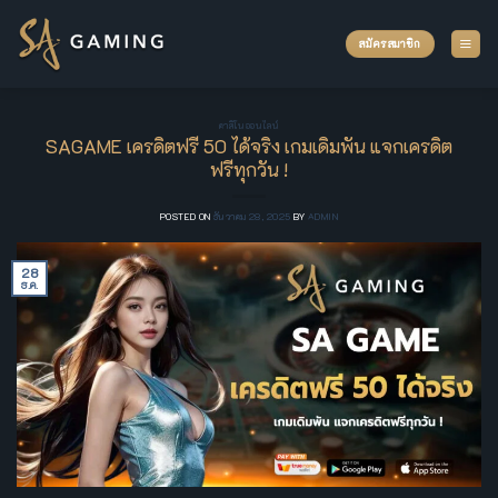
Skip
to
สมัครสมาชิก
content
คาสิโนออนไลน์
SAGAME เครดิตฟรี 50 ได้จริง เกมเดิมพัน แจกเครดิต
ฟรีทุกวัน !
POSTED ON
ธันวาคม 28, 2025
BY
ADMIN
28
ธ.ค.