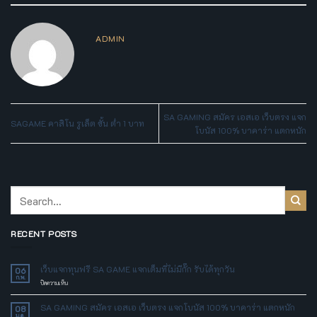
ADMIN
SA GAMING สมัคร เอสเอ เว็บตรง แจก
SAGAME คาสิโน รูเล็ต ขั้น ต่ำ 1 บาท
โบนัส 100% บาคาร่า แตกหนัก
RECENT POSTS
เว็บแจกทุนฟรี SA GAME แจกเต็มที่ไม่มีกั๊ก รับได้ทุกวัน
06
ก.พ.
บน
ปิดความเห็น
เว็บ
แจก
SA GAMING สมัคร เอสเอ เว็บตรง แจกโบนัส 100% บาคาร่า แตกหนัก
08
ทุน
ม.ค.