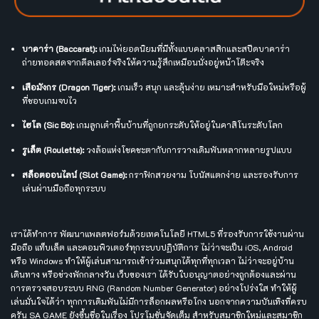
บาคาร่า (Baccarat):
เกมไพ่ยอดนิยมที่มีทั้งแบบคลาสสิกและสปีดบาคาร่า
ถ่ายทอดสดจากดีลเลอร์จริงให้ความรู้สึกเหมือนนั่งอยู่หน้าโต๊ะจริง
เสือมังกร (Dragon Tiger):
เกมเร็ว สนุก และลุ้นง่าย เหมาะสำหรับมือใหม่หรือผู้
ที่ชอบเกมจบไว
ไฮโล (Sic Bo):
เกมลูกเต๋าพื้นบ้านที่ถูกยกระดับให้อยู่ในคาสิโนระดับโลก
รูเล็ต (Roulette):
วงล้อแห่งโชคชะตากับการวางเดิมพันหลากหลายรูปแบบ
สล็อตออนไลน์ (Slot Game):
กราฟิกสวยงาม โบนัสแตกง่าย และรองรับการ
เล่นผ่านมือถือทุกระบบ
เราได้ทำการ พัฒนาแพลตฟอร์มด้วยเทคโนโลยี HTML5 ที่รองรับการใช้งานผ่าน
มือถือ แท็บเล็ต และคอมพิวเตอร์ทุกระบบปฏิบัติการ ไม่ว่าจะเป็น iOS, Android
หรือ Windows ทำให้ผู้เล่นสามารถเข้าร่วมสนุกได้ทุกที่ทุกเวลา ไม่ว่าจะอยู่บ้าน
เดินทาง หรือช่วงพักกลางวัน เว็บของเรา ได้รับใบอนุญาตอย่างถูกต้องและผ่าน
การตรวจสอบระบบ RNG (Random Number Generator) อย่างโปร่งใส ทำให้ผู้
เล่นมั่นใจได้ว่า ทุกการเดิมพันไม่มีการล็อกผลหรือโกง นอกจากความบันเทิงที่ครบ
ครัน SA GAME ยังขึ้นชื่อในเรื่อง โปรโมชั่นจัดเต็ม สำหรับสมาชิกใหม่และสมาชิก