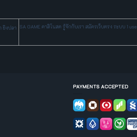
SA GAME คาสิโนสด รู้จักกับเรา สมัครเว็บตรง ระบบ 1 user
า ยิงปลา
PAYMENTS ACCEPTED