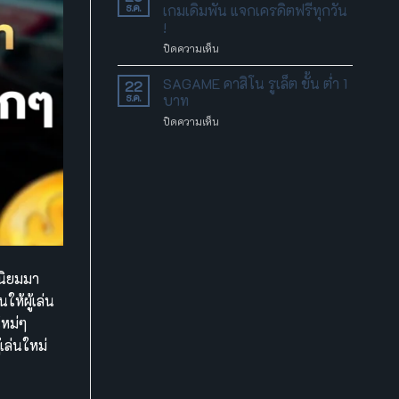
สมัคร
ที่
ธ.ค.
เกมเดิมพัน แจกเครดิตฟรีทุกวัน
เอ
ไม่มี
!
สเอ
กั๊ก
บน
ปิดความเห็น
เว็บ
รับ
SAGAME
ตรง
ได้
เครดิต
แจก
ทุก
SAGAME คาสิโน รูเล็ต ขั้น ต่ำ 1
22
ฟรี
โบนัส
วัน
ธ.ค.
บาท
50
100%
บน
ปิดความเห็น
ได้
บา
SAGAME
จริง
คา
คา
เกม
ร่า
สิโน
เดิม
แตก
รู
พัน
หนัก
เล็ต
แจก
ขั้น
เครดิต
ต่ำ
ฟรี
1
ทุก
บาท
วัน
!
มนิยมมา
ห้ผู้เล่น
ใหม่ๆ
เล่นใหม่