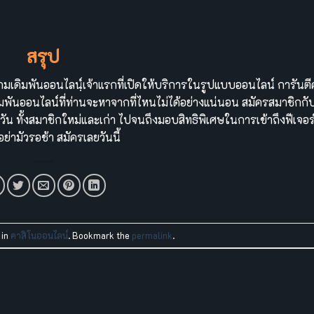
สรุป
เกมเดิมพันออนไลน์ฺเจ้าแรกที่เปิดให้บริการในรูปแบบออนไลน์ การันต
พันออนไลน์ที่ท่านจะหาจากที่ไหนไม่ได้อย่างแน่นอน สมัครสมาชิกกับเ
้นทุกวัน ทั้งสมาชิกใหม่และเก่า ไปจนถึงมอบสิทธิพิเศษในการเข้าถึงฟีเจอ
่ามัวรอช้า สมัครเลยวันนี้
 in
คาสิโนออนไลน์
. Bookmark the
permalink
.