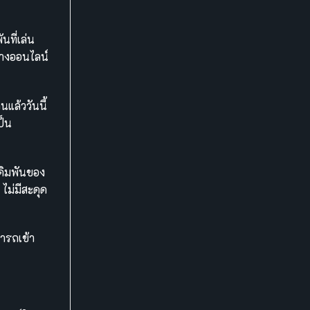
นที่เล่น
ทางออนไลน์
แล้ววันนี้
ป็น
เดิมพันของ
ไม่มีสะดุด
มารถเข้า