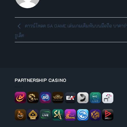
ดาวน์โหลด SA GAME เล่นเกมเดิมพันบนมือถือ บาคาร่
รูเล็ต
PARTNERSHIP CASINO