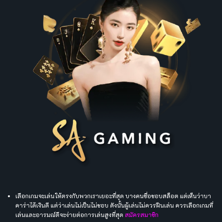
เลือกเกมจะเล่นให้ตรงกับ
พวกเราเยอะที่สุด
บางคน
ชื่อ
ชอบ
สล็อต
แต่เห็นว่า
บา
คาร่าได้เงินดี
แต่ว่า
เล่นไม่เป็น
ไม่ชอบ
ดังนั้น
ผู้เล่น
ไม่ควรฝืน
เล่น
ควรเลือก
เกมที่
เล่น
และอารมณ์ดี
จะ
ง่ายต่อการ
เล่น
สูงที่สุด
สมัครสมาชิก