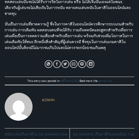
ทดสอบเล่นนั้นจะไม่ได้รับรางวัลในการเล่น หรือ ไม่ได้เงินนั่นเองแต่ในขณะ
เดียวกันผู้เล่นจะไม่เสียเงินในการพนัน หลายคนเล่นพนันในคาสิโนออนไลน์และ
ขาดทุน
นั่นเป็นการเล่นที่ขาดความรู้ ซึ่งในการคาสิโนออนไลน์ควรศึกษาระบบเกมสำหรับ
การเล่น การเดิมพัน ผลตอบแทนที่จะได้รับ รวมถึงเทคนิคและสูตรสำหรับเพื่อการ
เล่นเพื่อเป็นการลดความเสี่ยงสำหรับเพื่อการเล่น พร้อมกับช่วยเพิ่มโอกาสในการ
เล่นเดิมพันให้ชนะ อีกหนึ่งสิ่งสำคัญที่ผู้เล่นควรมี ซึ่งทุนในการเล่นเกมคาสิโน
ออนไลน์นั้นต้องมีไม่มากจนเกินไปและไม่ควรจะรน้อยจนเกินเหตุ
This entry was posted in
คาสิโนออนไลน์
. Bookmark the
permalink
.
ADMIN
สมัครเล่นเว็บคาสิโน SA GAMING ยอด
SA GAMING เว็บคาสิโนยอดนิยม รวม