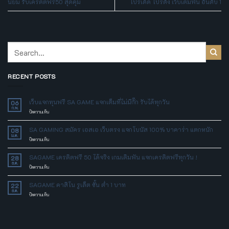
นิยม รับเครดิตฟรี50 สุดคุ้ม
โปรเด็ด โปรดัง เว็บเดิมพัน อันดับ 1
RECENT POSTS
เว็บแจกทุนฟรี SA GAME แจกเต็มที่ไม่มีกั๊ก รับได้ทุกวัน
06
ก.พ.
บน
ปิดความเห็น
เว็บ
แจก
SA GAMING สมัคร เอสเอ เว็บตรง แจกโบนัส 100% บาคาร่า แตกหนัก
08
ทุน
ม.ค.
ฟรี
บน
ปิดความเห็น
SA
SA
GAME
GAMING
SAGAME เครดิตฟรี 50 ได้จริง เกมเดิมพัน แจกเครดิตฟรีทุกวัน !
28
แจก
สมัคร
ธ.ค.
เต็ม
เอ
บน
ปิดความเห็น
ที่
สเอ
SAGAME
ไม่มี
เว็บ
เครดิต
SAGAME คาสิโน รูเล็ต ขั้น ต่ำ 1 บาท
22
กั๊ก
ตรง
ฟรี
ธ.ค.
รับ
แจก
50
บน
ปิดความเห็น
ได้
โบนัส
ได้
SAGAME
ทุก
100%
จริง
คา
วัน
บา
เกม
สิโน
คา
เดิม
รู
ร่า
พัน
เล็ต