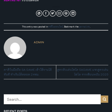
สมัครสมาชิก
รับโบนัสทันที
This entry was posted in
คาสิโนออนไลน์
. Bookmark the
permalink
.
ADMIN
คาสิโนมือถือ SA GAME เข้าใช้งานได้
สูตรลับเล่นไฮไล SAGAME แจกสูตรเล่น
ทันที ทำเงินได้ตลอด 24ชม.
ไฮโล จากเซียนพนัน 2025
RECENT POSTS