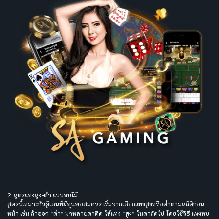
2. สูตรแทงสูง-ต่ำ แบบทบไม้
สูตรนี้เหมาะกับผู้เล่นที่มีทุนพอสมควร เริ่มจากเลือกแทงสูงหรือต่ำตามสถิติก่อน
หน้า เช่น ถ้าออก “ต่ำ” มาหลายตาติด ให้แทง “สูง” ในตาถัดไป โดยใช้วิธี แทงทบ